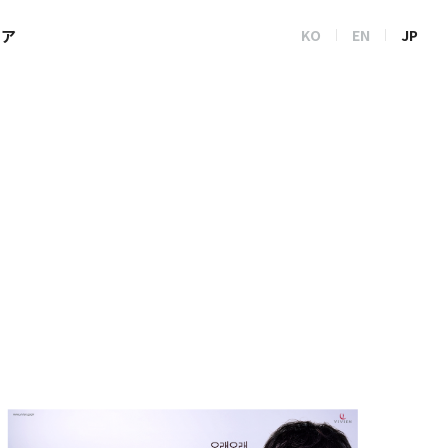
トア
KO
EN
JP