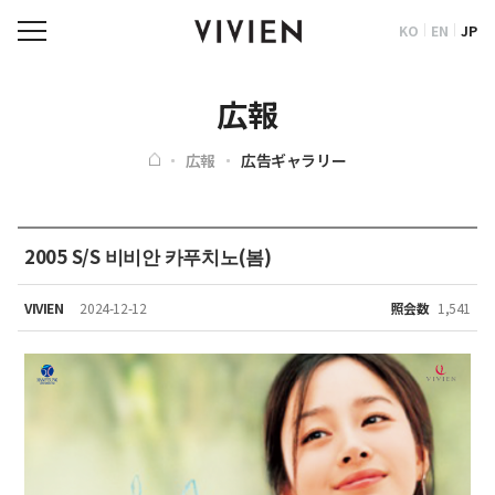
KO
EN
JP
広報
広報
広告ギャラリー
2005 S/S 비비안 카푸치노(봄)
VIVIEN
2024-12-12
照会数
1,541