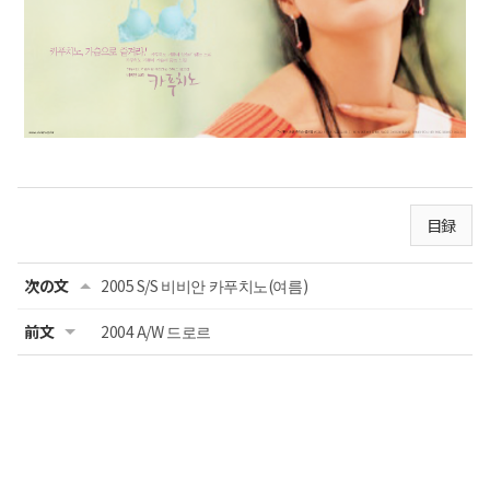
目録
次の文
2005 S/S 비비안 카푸치노(여름)
前文
2004 A/W 드로르