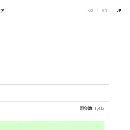
トア
KO
EN
JP
照会数
1,413