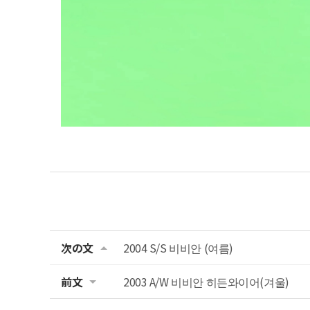
次の文
2004 S/S 비비안 (여름)
前文
2003 A/W 비비안 히든와이어(겨울)